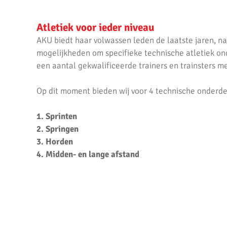
Atletiek voor ieder niveau
AKU biedt haar volwassen leden de laatste jaren, na
mogelijkheden om specifieke technische atletiek ond
een aantal gekwalificeerde trainers en trainsters me
Op dit moment bieden wij voor 4 technische onderdel
1. Sprinten
2. Springen
3. Horden
4. Midden- en lange afstand
De specialisatietrainingen vinden plaats op maanda
trainingstijden
zijn de exacte details te vinden.
Onze wedstrijd atleten nemen deel aan wedstrijden i