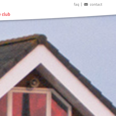
faq
contact
 club