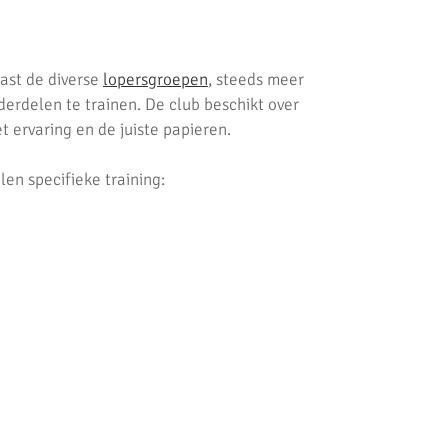
ast de diverse
lopersgroepen
, steeds meer
erdelen te trainen. De club beschikt over
t ervaring en de juiste papieren.
en specifieke training:
g-, dinsdag- en donderdavond. Op de pagina
n het AKU tenue. Kijk voor een impressie op