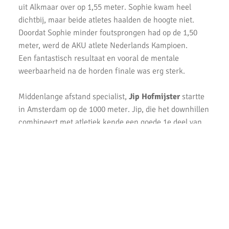
Veel enthousiaste kinderen op AKU Open Dag 2020
uit Alkmaar over op 1,55 meter. Sophie kwam heel
dichtbij, maar beide atletes haalden de hoogte niet.
AKU-atleten laten zich zien bij de finale van de crosscompetitie
Doordat Sophie minder foutsprongen had op de 1,50
meter, werd de AKU atlete Nederlands Kampioen.
De Springschans winnaar wisselbeker GeZZinsloop Uithoorns
Mooiste 2020
Een fantastisch resultaat en vooral de mentale
weerbaarheid na de horden finale was erg sterk.
Geweldige crosscompetitie bij AKU
Middenlange afstand specialist,
Jip Hofmijster
startte
AH Jos van den Berg Scholierenveldloop geweldig
loopevenement
in Amsterdam op de 1000 meter. Jip, die het downhillen
combineert met atletiek kende een goede 1e deel van
AKU pupillen in topvorm tijdens finale.
zijn race. De AKU atleet was erg gefocust op zijn eigen
race en kon goede meekomen met zijn tegenstanders.
AKU atleten net naast podium op Nationale Kampioenschappen.
Ook in het laatste deel van de 1000 meter, waar de
Gerrit Vos Bokaal 2019
vermoeidheid een grote rol gaat spelen bleef Kwakelaar
sterk lopen en door een sterke laatste 200 meter
Topresultaten tijdens een zonnige thuiswedstrijd voor de AKU
finishte Jip op een mooie 11e plaats.
Junioren
Zijn tijd van 3,11,62 minuten was een nieuw persoonlijk
Prachtige prestaties op 2e competitiedag CD Atletiek.
record!