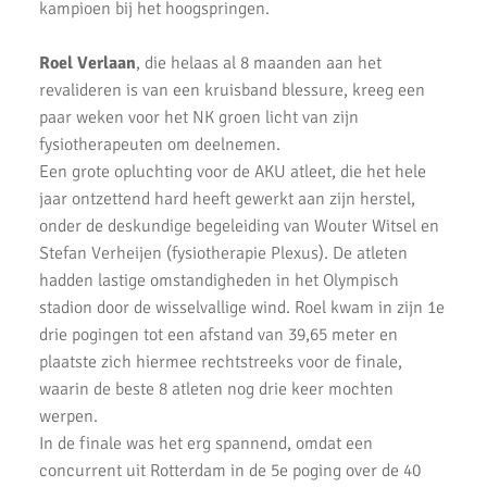
kampioen bij het hoogspringen.
Regionale pupillen competitie finale 2023
Roel Verlaan
, die helaas al 8 maanden aan het
AKU junioren succesvol tijdens landelijke finales
revalideren is van een kruisband blessure, kreeg een
paar weken voor het NK groen licht van zijn
AKU Junioren 5e en 8e in landelijke Finale D
fysiotherapeuten om deelnemen.
Emmanuella Amani Nederlands Kampioen hoogspringen
Een grote opluchting voor de AKU atleet, die het hele
jaar ontzettend hard heeft gewerkt aan zijn herstel,
Roel Verlaan Nederlands Kampioen Vortexwerpen U12
onder de deskundige begeleiding van Wouter Witsel en
Stefan Verheijen (fysiotherapie Plexus). De atleten
AKU Junioren plaatsen zich voor landelijke finale
hadden lastige omstandigheden in het Olympisch
Fleur Hofmijster zilver bij nationale indoorwedstrijden atletiek
stadion door de wisselvallige wind. Roel kwam in zijn 1e
drie pogingen tot een afstand van 39,65 meter en
AKU jeugd succesvol tijdens nationale indoorwedstrijd.
plaatste zich hiermee rechtstreeks voor de finale,
waarin de beste 8 atleten nog drie keer mochten
AKU zeer succesvol tijdens NK cross
werpen.
Mark Westra 6e op NK meerkamp
In de finale was het erg spannend, omdat een
concurrent uit Rotterdam in de 5e poging over de 40
2 team podiumplaatsen en 2 individuele ereprijzen voor AKU bij