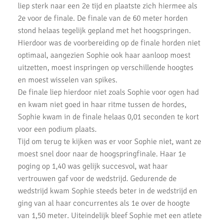
Pupillen Finale 2021
liep sterk naar een 2e tijd en plaatste zich hiermee als
2e voor de finale. De finale van de 60 meter horden
Record aantal AKU atleten geplaatst voor competitie finale.
stond helaas tegelijk gepland met het hoogspringen.
Hierdoor was de voorbereiding op de finale horden niet
Goede oogst in Amsterdam voor AKU junioren
optimaal, aangezien Sophie ook haar aanloop moest
Onderlinge Competitie 5 Juni 2021
uitzetten, moest inspringen op verschillende hoogtes
en moest wisselen van spikes.
Pupillencompetitie bij AKU groot succes
De finale liep hierdoor niet zoals Sophie voor ogen had
en kwam niet goed in haar ritme tussen de hordes,
Virtuele wedstrijd AKU junioren geslaagd!
Sophie kwam in de finale helaas 0,01 seconden te kort
AH Jos van den Berg kidsrun in winterse kou bij AKU
voor een podium plaats.
Tijd om terug te kijken was er voor Sophie niet, want ze
Succesvolle Interne Cross Competitie AKU
moest snel door naar de hoogspringfinale. Haar 1e
3e AKU Corona Cross
poging op 1,40 was gelijk succesvol, wat haar
vertrouwen gaf voor de wedstrijd. Gedurende de
2e AKU Corona Cross
wedstrijd kwam Sophie steeds beter in de wedstrijd en
ging van al haar concurrentes als 1e over de hoogte
1e AKU Corona Cross
van 1,50 meter. Uiteindelijk bleef Sophie met een atlete