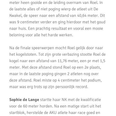
meter heen gooide en de leiding overnam van Roel. In
de Noord-Hollandse Kampioenschappen
de laatste alles of niet poging wierp de atleet uit De
Fleur Hofmijster 2e van Nederland op de 1000 meter.
Kwakel, de speer naar een afstand van 40,64 meter. Dit
was 9 centimeter verder en ging hierdoor met het goud
2x Zilver voor AKU-atleten bij CD Evening Games
naar huis. Een prachtig resultaat en vooral een mooie
Competitie wedstrijden U18/U20
beloning voor alle het harde werken.
Atletiek Klub Uithoorn (AKU) CD junioren sluiten meerkamp
Na de finale speerwerpen mocht Roel gelijk door naar
competitie sterk af!
het kogelstoten. Tot zijn grote verbazing stootte Roel de
kogel naar een afstand van 11,76 meter, een pr met 1,5
AKU CD Junioren presteren goed bij 2e competitiewedstrijd in
Amsterdam
meter. Met deze afstand stond Roel op een 2e plaats,
maar in de laatste poging gingen 2 atleten nog over
AKU atleten starten baanseizoen
deze afstand. Roel miste op 4 centimeter het podium,
maar was erg trots op zijn persoonlijk record.
AKU jeugd succesvol tijdens nationale indoorwedstrijden
Goede prestaties D2 & C Junioren in Santpoort
Sophie de Lange
startte haar NK met de kwalificatie
voor de 60 meter horden. Na een matige start uit het
AKU Uithoorn Clubkampioenschappen 2021
startblok, herstelde de AKU atlete haar race goed en