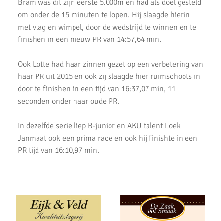
Bram was dit zijn eerste 5.000m en had als doel gesteld
AKU atleet Siem Verlaan Nationaal indoor kampioen
om onder de 15 minuten te lopen. Hij slaagde hierin
met vlag en wimpel, door de wedstrijd te winnen en te
AKU jeugdatleten in de prijzen tijdens Nederlandse
finishen in een nieuw PR van 14:57,64 min.
Kampioenschappen.
Atleten enthousiast over zware cross bij AKU
Ook Lotte had haar zinnen gezet op een verbetering van
haar PR uit 2015 en ook zij slaagde hier ruimschoots in
37 Nieuwe Club Records
door te finishen in een tijd van 16:37,07 min, 11
Nationale Estafette Kampioenschappen 2023
seconden onder haar oude PR.
Regionale pupillen competitie finale 2023
In dezelfde serie liep B-junior en AKU talent Loek
Janmaat ook een prima race en ook hij finishte in een
AKU junioren succesvol tijdens landelijke finales
PR tijd van 16:10,97 min.
AKU Junioren 5e en 8e in landelijke Finale D
Emmanuella Amani Nederlands Kampioen hoogspringen
Roel Verlaan Nederlands Kampioen Vortexwerpen U12
AKU Junioren plaatsen zich voor landelijke finale