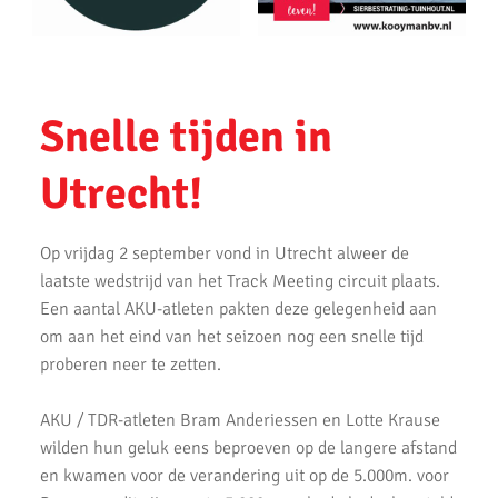
Verslag pupillen voorjaars wedstrijd 13 april 2026
3 podiumplaatsen voor AKU jeugd tijdens NK estafette
AKU pupillen succesvol tijdens competitiefinale
Snelle tijden in
AKU atleten Roel Verlaan en Sophie de Lange NEDERLANDS
KAMPIOEN
Utrecht!
AKU junioren geplaatst voor landelijke finales
AKU succesvol op NK atletiek voor atleten U16
Op vrijdag 2 september vond in Utrecht alweer de
laatste wedstrijd van het Track Meeting circuit plaats.
AKU atleten Siem Verlaan en Nina de Lange op het podium
Een aantal AKU-atleten pakten deze gelegenheid aan
tijdens Nationale A-Games 2025
om aan het eind van het seizoen nog een snelle tijd
AKU atleten Roel Verlaan en Sophie de Lange op het podium bij
proberen neer te zetten.
NK atletiek.
AKU / TDR-atleten Bram Anderiessen en Lotte Krause
Succesvolle atletiek clinic bij AKU
wilden hun geluk eens beproeven op de langere afstand
en kwamen voor de verandering uit op de 5.000m. voor
AKU jeugd succesvol tijdens Noord-Hollandse cross finale