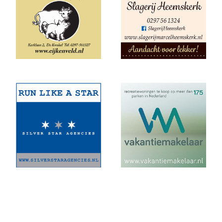
Fleur Hofmijster zilver bij nationale indoorwedstrijden atletiek
AKU jeugd succesvol tijdens nationale indoorwedstrijd.
AKU zeer succesvol tijdens NK cross
Mark Westra 6e op NK meerkamp
2 team podiumplaatsen en 2 individuele ereprijzen voor AKU bij
de Noord-Hollandse Kampioenschappen
Fleur Hofmijster 2e van Nederland op de 1000 meter.
2x Zilver voor AKU-atleten bij CD Evening Games
Competitie wedstrijden U18/U20
Atletiek Klub Uithoorn (AKU) CD junioren sluiten meerkamp
competitie sterk af!
AKU CD Junioren presteren goed bij 2e competitiewedstrijd in