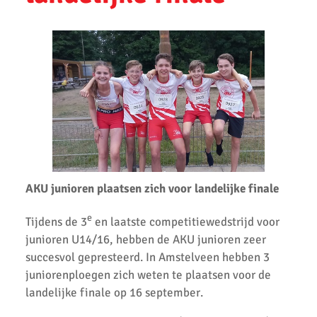
AKU atleten Siem Verlaan en Nina de Lange op het podium
tijdens Nationale A-Games 2025
AKU atleten Roel Verlaan en Sophie de Lange op het podium bij
NK atletiek.
Succesvolle atletiek clinic bij AKU
AKU jeugd succesvol tijdens Noord-Hollandse cross finale
AKU atleet Siem Verlaan Nationaal indoor kampioen
AKU junioren plaatsen zich voor landelijke finale
AKU jeugdatleten in de prijzen tijdens Nederlandse
Kampioenschappen.
e
Tijdens de 3
en laatste competitiewedstrijd voor
Atleten enthousiast over zware cross bij AKU
junioren U14/16, hebben de AKU junioren zeer
succesvol gepresteerd. In Amstelveen hebben 3
37 Nieuwe Club Records
juniorenploegen zich weten te plaatsen voor de
landelijke finale op 16 september.
Nationale Estafette Kampioenschappen 2023