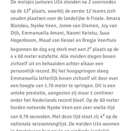
De meisjes junioren U14 stonden na 2 voorrondes
Regionale pupillen competitie finale 2023
e
op de 13
plaats, waarbij de eerste 12 teams zich
AKU junioren succesvol tijdens landelijke finales
zouden plaatsen voor de landelijke A-finale. Amara
Blondeu, Nynke Veen, Jonne van Diemen, Joy van
AKU Junioren 5e en 8e in landelijke Finale D
Dijk, Emmanuella Amani, Naomi Keteku, Suus
Emmanuella Amani Nederlands Kampioen hoogspringen
Hogenboom, Maud van Kessel en Bregje Veerhuis
e
begonnen de dag erg sterk met een 2
plaats op de
Roel Verlaan Nederlands Kampioen Vortexwerpen U12
4 x 60 meter estafette. Alle meiden stegen boven
AKU Junioren plaatsen zich voor landelijke finale
zichzelf uit en behaalden achter elkaar een
persoonlijk record. Bij het hoogspringen steeg
Fleur Hofmijster zilver bij nationale indoorwedstrijden atletiek
Emmanuella letterlijk boven zichzelf uit door over
een hoogte van 1.70 meter te springen. Dit is een
AKU jeugd succesvol tijdens nationale indoorwedstrijd.
unieke prestatie, aangezien zij maar 1 centimer
AKU zeer succesvol tijdens NK cross
onder het Nederlands record bleef. Op de 60 meter
horden noteerde Nynke Veen een zeer snelle tijd
Mark Westra 6e op NK meerkamp
e
van 9.78 seconden. Met deze tijd staat zij 4
op de
2 team podiumplaatsen en 2 individuele ereprijzen voor AKU bij
nationale seizoenranglijst. De meiden U14 wonnen
de Noord-Hollandse Kampioenschappen