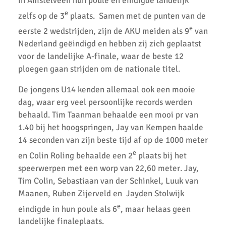
in Amstelveen hun poule en eindigde landelijk
e
zelfs op de 3
plaats. Samen met de punten van de
Fleur Hofmijster 2e van Nederland op de 1000 meter.
e
eerste 2 wedstrijden, zijn de AKU meiden als 9
van
2x Zilver voor AKU-atleten bij CD Evening Games
Nederland geëindigd en hebben zij zich geplaatst
voor de landelijke A-finale, waar de beste 12
Competitie wedstrijden U18/U20
ploegen gaan strijden om de nationale titel.
Atletiek Klub Uithoorn (AKU) CD junioren sluiten meerkamp
competitie sterk af!
De jongens U14 kenden allemaal ook een mooie
dag, waar erg veel persoonlijke records werden
AKU CD Junioren presteren goed bij 2e competitiewedstrijd in
behaald. Tim Taanman behaalde een mooi pr van
Amsterdam
1.40 bij het hoogspringen, Jay van Kempen haalde
AKU atleten starten baanseizoen
14 seconden van zijn beste tijd af op de 1000 meter
e
en Colin Roling behaalde een 2
plaats bij het
AKU jeugd succesvol tijdens nationale indoorwedstrijden
speerwerpen met een worp van 22,60 meter. Jay,
Goede prestaties D2 & C Junioren in Santpoort
Tim Colin, Sebastiaan van der Schinkel, Luuk van
Maanen, Ruben Zijerveld en Jayden Stolwijk
AKU Uithoorn Clubkampioenschappen 2021
e
eindigde in hun poule als 6
, maar helaas geen
Pupillen Finale 2021
landelijke finaleplaats.