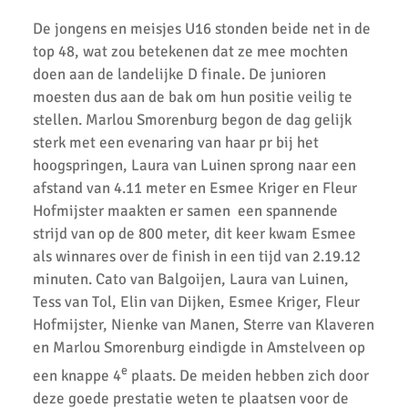
Record aantal AKU atleten geplaatst voor competitie finale.
De jongens en meisjes U16 stonden beide net in de
top 48, wat zou betekenen dat ze mee mochten
Goede oogst in Amsterdam voor AKU junioren
doen aan de landelijke D finale. De junioren
moesten dus aan de bak om hun positie veilig te
Onderlinge Competitie 5 Juni 2021
stellen. Marlou Smorenburg begon de dag gelijk
Pupillencompetitie bij AKU groot succes
sterk met een evenaring van haar pr bij het
hoogspringen, Laura van Luinen sprong naar een
Virtuele wedstrijd AKU junioren geslaagd!
afstand van 4.11 meter en Esmee Kriger en Fleur
Hofmijster maakten er samen een spannende
AH Jos van den Berg kidsrun in winterse kou bij AKU
strijd van op de 800 meter, dit keer kwam Esmee
Succesvolle Interne Cross Competitie AKU
als winnares over de finish in een tijd van 2.19.12
minuten. Cato van Balgoijen, Laura van Luinen,
3e AKU Corona Cross
Tess van Tol, Elin van Dijken, Esmee Kriger, Fleur
2e AKU Corona Cross
Hofmijster, Nienke van Manen, Sterre van Klaveren
en Marlou Smorenburg eindigde in Amstelveen op
1e AKU Corona Cross
e
een knappe 4
plaats. De meiden hebben zich door
deze goede prestatie weten te plaatsen voor de
Veel enthousiaste kinderen op AKU Open Dag 2020