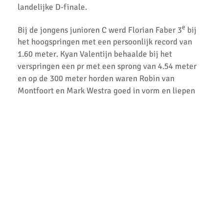
landelijke D-finale.
AKU-atleten laten zich zien bij de finale van de crosscompetitie
e
Bij de jongens junioren C werd Florian Faber 3
bij
De Springschans winnaar wisselbeker GeZZinsloop Uithoorns
het hoogspringen met een persoonlijk record van
Mooiste 2020
1.60 meter. Kyan Valentijn behaalde bij het
Geweldige crosscompetitie bij AKU
verspringen een pr met een sprong van 4.54 meter
en op de 300 meter horden waren Robin van
AH Jos van den Berg Scholierenveldloop geweldig
Montfoort en Mark Westra goed in vorm en liepen
loopevenement
beide een nieuw pr. Net als de meiden hebben de
AKU pupillen in topvorm tijdens finale.
jongens junioren C (Kyan Valentijn, Mark Westra,
Christiaan Penning, Jonne van Schaardenburg,
AKU atleten net naast podium op Nationale Kampioenschappen.
Robin van Montfoort, Florian Faber, Nick Wahlen,
Finn Versteeg en Thijs Braam) zich ook geplaatst
Gerrit Vos Bokaal 2019
e
voor de landelijke D finale. De jongens zijn als 46
Topresultaten tijdens een zonnige thuiswedstrijd voor de AKU
van Nederland geëindigd.
Junioren
Prachtige prestaties op 2e competitiedag CD Atletiek.