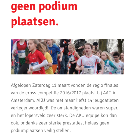
geen podium
AKU atleten Siem Verlaan en Nina de Lange op het podium
tijdens Nationale A-Games 2025
plaatsen.
AKU atleten Roel Verlaan en Sophie de Lange op het podium bij
NK atletiek.
Succesvolle atletiek clinic bij AKU
AKU jeugd succesvol tijdens Noord-Hollandse cross finale
AKU atleet Siem Verlaan Nationaal indoor kampioen
AKU jeugdatleten in de prijzen tijdens Nederlandse
Kampioenschappen.
Afgelopen Zaterdag 11 maart vonden de regio finales
van de cross competitie 2016/2017 plaatst bij AAC in
Atleten enthousiast over zware cross bij AKU
Amsterdam. AKU was met maar liefst 14 jeugdatleten
37 Nieuwe Club Records
vertegenwoordigd! De omstandigheden waren super,
en het lopersveld zeer sterk. De AKU equipe kon dan
Nationale Estafette Kampioenschappen 2023
ook, ondanks zeer sterke prestaties, helaas geen
podiumplaatsen veilig stellen.
Regionale pupillen competitie finale 2023