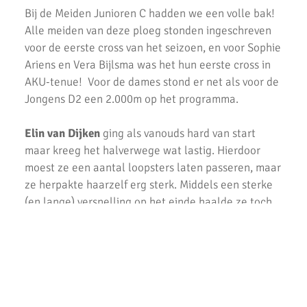
Bij de Meiden Junioren C hadden we een volle bak!
Alle meiden van deze ploeg stonden ingeschreven
voor de eerste cross van het seizoen, en voor Sophie
Ariens en Vera Bijlsma was het hun eerste cross in
AKU-tenue! Voor de dames stond er net als voor de
Jongens D2 een 2.000m op het programma.
Elin van Dijken
ging als vanouds hard van start
maar kreeg het halverwege wat lastig. Hierdoor
moest ze een aantal loopsters laten passeren, maar
ze herpakte haarzelf erg sterk. Middels een sterke
(en lange) versnelling op het einde haalde ze toch
e
nog 2 andere lopers in en finishte in 09:27 op de 13
plaats.
Vera Bijlsma
ging op haar cross debuut erg sterk
van start. Na een snelle start kon ze lang en goed