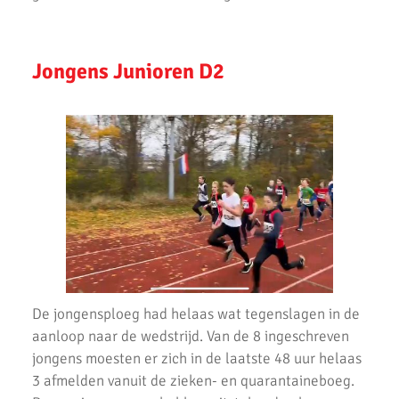
De Springschans winnaar wisselbeker GeZZinsloop Uithoorns
Mooiste 2020
Jongens Junioren D2
Geweldige crosscompetitie bij AKU
AH Jos van den Berg Scholierenveldloop geweldig
loopevenement
AKU pupillen in topvorm tijdens finale.
AKU atleten net naast podium op Nationale Kampioenschappen.
Gerrit Vos Bokaal 2019
Topresultaten tijdens een zonnige thuiswedstrijd voor de AKU
Junioren
De jongensploeg had helaas wat tegenslagen in de
Prachtige prestaties op 2e competitiedag CD Atletiek.
aanloop naar de wedstrijd. Van de 8 ingeschreven
jongens moesten er zich in de laatste 48 uur helaas
Vele persoonlijke records verbroken bij pupillencompetitie AKU
3 afmelden vanuit de zieken- en quarantaineboeg.
AKU A2 Presteert Goed bij 1e Meerkamp 2019