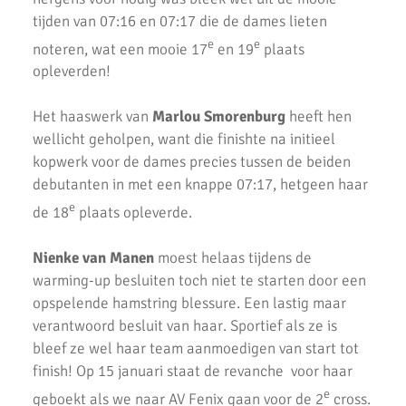
Goede oogst in Amsterdam voor AKU junioren
tijden van 07:16 en 07:17 die de dames lieten
e
e
noteren, wat een mooie 17
en 19
plaats
Onderlinge Competitie 5 Juni 2021
opleverden!
Pupillencompetitie bij AKU groot succes
Het haaswerk van
Marlou Smorenburg
heeft hen
Virtuele wedstrijd AKU junioren geslaagd!
wellicht geholpen, want die finishte na initieel
kopwerk voor de dames precies tussen de beiden
AH Jos van den Berg kidsrun in winterse kou bij AKU
debutanten in met een knappe 07:17, hetgeen haar
Succesvolle Interne Cross Competitie AKU
e
de 18
plaats opleverde.
3e AKU Corona Cross
Nienke van Manen
moest helaas tijdens de
2e AKU Corona Cross
warming-up besluiten toch niet te starten door een
opspelende hamstring blessure. Een lastig maar
1e AKU Corona Cross
verantwoord besluit van haar. Sportief als ze is
bleef ze wel haar team aanmoedigen van start tot
Veel enthousiaste kinderen op AKU Open Dag 2020
finish! Op 15 januari staat de revanche voor haar
AKU-atleten laten zich zien bij de finale van de crosscompetitie
e
geboekt als we naar AV Fenix gaan voor de 2
cross.