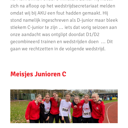
zich na afloop op het wedstrijdsecretariaat melden
34e Scholierenveldloop 2016 - Uitslagen
omdat wij bij AKU een fout hadden gemaakt. Hij
stond namelijk ingeschreven als D-junior maar bleek
Uitslagen AKU Clubkampioenschappen 2016
stiekem C-junior te zijn … iets dat vorig seizoen aan
onze aandacht was ontglipt doordat D1/D2
Meiden A1 veroveren 2e plaats bij regio finales
gecombineerd trainen en wedstrijden doen … Dit
Twee podiumplaatsen Sindy de Bruijn bij de D-spelen
gaan we rechtzetten in de volgende wedstrijd.
Zappsport Portret: Meerkamp atletiek
Snelle tijden in Utrecht!
Meisjes Junioren C