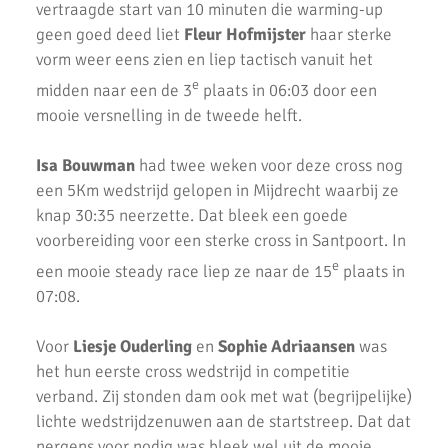
vertraagde start van 10 minuten die warming-up
2x Zilver voor AKU-atleten bij CD Evening Games
geen goed deed liet
Fleur Hofmijster
haar sterke
vorm weer eens zien en liep tactisch vanuit het
Competitie wedstrijden U18/U20
e
midden naar een de 3
plaats in 06:03 door een
Atletiek Klub Uithoorn (AKU) CD junioren sluiten meerkamp
mooie versnelling in de tweede helft.
competitie sterk af!
AKU CD Junioren presteren goed bij 2e competitiewedstrijd in
Isa Bouwman
had twee weken voor deze cross nog
Amsterdam
een 5Km wedstrijd gelopen in Mijdrecht waarbij ze
knap 30:35 neerzette. Dat bleek een goede
AKU atleten starten baanseizoen
voorbereiding voor een sterke cross in Santpoort. In
AKU jeugd succesvol tijdens nationale indoorwedstrijden
e
een mooie steady race liep ze naar de 15
plaats in
07:08.
Goede prestaties D2 & C Junioren in Santpoort
AKU Uithoorn Clubkampioenschappen 2021
Voor
Liesje Ouderling
en
Sophie Adriaansen
was
het hun eerste cross wedstrijd in competitie
Pupillen Finale 2021
verband. Zij stonden dam ook met wat (begrijpelijke)
lichte wedstrijdzenuwen aan de startstreep. Dat dat
Record aantal AKU atleten geplaatst voor competitie finale.
nergens voor nodig was bleek wel uit de mooie