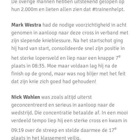
De overige mannen hebben uitstekend gelopen op
hun 2.000m en lieten allen zien dat #trainenhelpt.
Succesvolle eerste meerkamp 2019
Eerste Wedstrijd CD Junioren Competitie
Mark Westra
had de nodige voorzichtigheid in acht
genomen in aanloop naar deze cross in verband met
Cross Competitie Finale 2019
zijn slepende knieblessure. Na het startschot ging
hij hard van start, consolideerde snel zijn positie in
AKU pupillen succesvol bij indoorwedstrijd.
e
het sterke lopersveld en liep naar een knappe 7
Cross bij AKU Weer Een Groot Succes
plaats in 08:35. Moe maar voldaan lag hij na de
finish op de grond, maar was nog blijer met het feit
Zonnige en sportieve Clubkampioenschappen 2018 bij AKU
dat zijn knie zich goed had gehouden!
Tentenkamp 2018
Nick Wahlen
was zoals altijd uiterst
Pinkstermeerkamp
geconcentreerd en serieus in aanloop naar de
wedstrijd. Die concentratie betaalde af. In een mooi
2e Baancompetitie A-Junioren
verdeeld tempo liep hij een sterke cross en kwam in
Start Baancompetitie 2018
e
09:19 over de streep en stelde daarmee de 17
plaats in het klassement veilig.
Regio Finale Cross Competitie