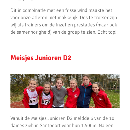
Dit in combinatie met een frisse wind maakte het
AKU Junioren 5e en 8e in landelijke Finale D
voor onze atleten niet makkelijk. Des te trotser zijn
Emmanuella Amani Nederlands Kampioen hoogspringen
wij als trainers om de inzet en prestaties (maar ook
de samenhorigheid) van de groep te zien. Echt top!
Roel Verlaan Nederlands Kampioen Vortexwerpen U12
AKU Junioren plaatsen zich voor landelijke finale
Meisjes Junioren D2
Fleur Hofmijster zilver bij nationale indoorwedstrijden atletiek
AKU jeugd succesvol tijdens nationale indoorwedstrijd.
AKU zeer succesvol tijdens NK cross
Mark Westra 6e op NK meerkamp
2 team podiumplaatsen en 2 individuele ereprijzen voor AKU bij
de Noord-Hollandse Kampioenschappen
Vanuit de Meisjes Junioren D2 meldde 6 van de 10
Fleur Hofmijster 2e van Nederland op de 1000 meter.
dames zich in Santpoort voor hun 1.500m. Na een