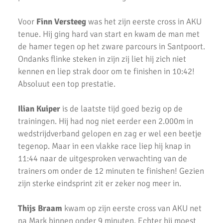
Cross AV Hilversum
Voor
Finn Versteeg
was het zijn eerste cross in AKU
tenue. Hij ging hard van start en kwam de man met
Cross AC Waterland
de hamer tegen op het zware parcours in Santpoort.
Ondanks flinke steken in zijn zij liet hij zich niet
Uitslagen 1e cross 2017/2018
kennen en liep strak door om te finishen in 10:42!
Jeugdkamp 2017
Absoluut een top prestatie.
AKU Clubkampioenschappen
Ilian Kuiper
is de laatste tijd goed bezig op de
Pupillen competitie - wedstrijd 1 bij AKU
trainingen. Hij had nog niet eerder een 2.000m in
wedstrijdverband gelopen en zag er wel een beetje
AKU jeugd presteert goed tijdens Regio Cross Finale
tegenop. Maar in een vlakke race liep hij knap in
11:44 naar de uitgesproken verwachting van de
2e regio cross (Bussum)
trainers om onder de 12 minuten te finishen! Gezien
Mette's eerste cross!
zijn sterke eindsprint zit er zeker nog meer in.
AKU Jeugdkamp 2016: 'De Olympische Spelen'
Thijs Braam
kwam op zijn eerste cross van AKU net
na Mark binnen onder 9 minuten. Echter hij moest
34e Klassewerk Scholierenveldloop - Verslag