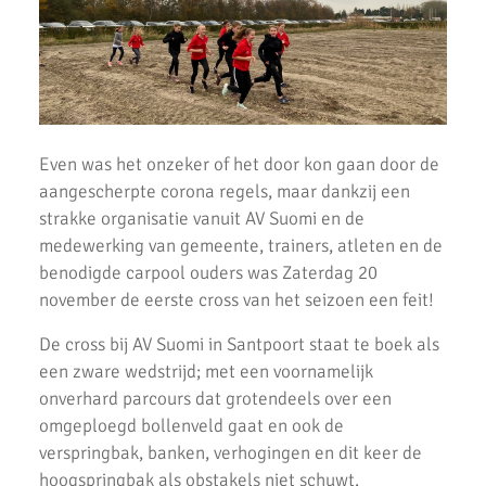
tijdens Nationale A-Games 2025
AKU atleten Roel Verlaan en Sophie de Lange op het podium bij
NK atletiek.
Succesvolle atletiek clinic bij AKU
AKU jeugd succesvol tijdens Noord-Hollandse cross finale
Even was het onzeker of het door kon gaan door de
aangescherpte corona regels, maar dankzij een
AKU atleet Siem Verlaan Nationaal indoor kampioen
strakke organisatie vanuit AV Suomi en de
AKU jeugdatleten in de prijzen tijdens Nederlandse
medewerking van gemeente, trainers, atleten en de
Kampioenschappen.
benodigde carpool ouders was Zaterdag 20
november de eerste cross van het seizoen een feit!
Atleten enthousiast over zware cross bij AKU
De cross bij AV Suomi in Santpoort staat te boek als
37 Nieuwe Club Records
een zware wedstrijd; met een voornamelijk
Nationale Estafette Kampioenschappen 2023
onverhard parcours dat grotendeels over een
omgeploegd bollenveld gaat en ook de
Regionale pupillen competitie finale 2023
verspringbak, banken, verhogingen en dit keer de
hoogspringbak als obstakels niet schuwt.
AKU junioren succesvol tijdens landelijke finales