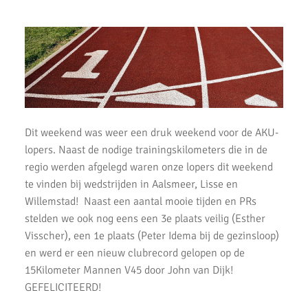
Wijnmarathon met AKU
Uitslagen Omloop van Noordwijkerhout 2022
Uitslagen Uithoorns Mooiste 2022
Uitslagen Weekend 09 April 2022
Dit weekend was weer een druk weekend voor de AKU-
Uitslagen Weekend 2 April 2022
lopers. Naast de nodige trainingskilometers die in de
Uitslagen Weekend 27 Maart 2022
regio werden afgelegd waren onze lopers dit weekend
te vinden bij wedstrijden in Aalsmeer, Lisse en
Uitslagen Weekend 20 Maart 2022
Willemstad! Naast een aantal mooie tijden en PRs
stelden we ook nog eens een 3e plaats veilig (Esther
AKU lopers beginnen wedstrijden weer te vinden
Visscher), een 1e plaats (Peter Idema bij de gezinsloop)
Uitslagen 21 November 2021
en werd er een nieuw clubrecord gelopen op de
15Kilometer Mannen V45 door John van Dijk!
Uitslagen 6 & 7 November 2021
GEFELICITEERD!
Top Prestaties AKU op Marathon & Triathlon