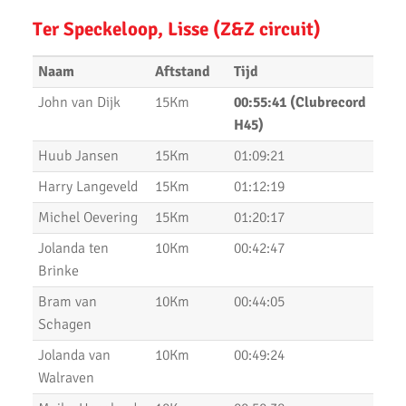
Ter Speckeloop, Lisse (Z&Z circuit)
Uitslagen Weekend 17 Januari 2020
Naam
Aftstand
Tijd
NN Halve Marathon van Egmond 2020
John van Dijk
15Km
00:55:41 (Clubrecord
Nieuwjaarsloop Leiden, Z&Z-circuit
H45)
Kerstloop 2019
Huub Jansen
15Km
01:09:21
Uitslagen Weekend 15 December 2019
Harry Langeveld
15Km
01:12:19
Michel Oevering
15Km
01:20:17
Pepernoten Run 2019
Jolanda ten
10Km
00:42:47
Uitslagen Weekend 15 November 2019
Brinke
Zilveren Turfloop 2019
Bram van
10Km
00:44:05
Schagen
Uitslagen 30e RunX Haarlem Cross Circuit
Jolanda van
10Km
00:49:24
Marathon Weekend 2019
Walraven
Lopersweeked 2019