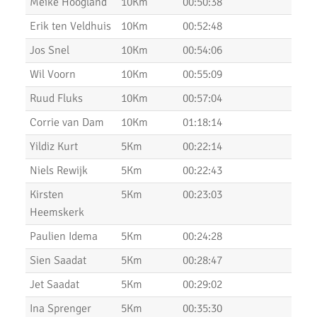
Meike Hoogland
10Km
00:50:38
Erik ten Veldhuis
10Km
00:52:48
Uitslagen Weekend 11 Oktober 2019
Jos Snel
10Km
00:54:06
Uitslagen Weekend 4 Oktober 2019
Wil Voorn
10Km
00:55:09
Dam tot Damloop 2019
Ruud Fluks
10Km
00:57:04
Triathlon Alphen
Corrie van Dam
10Km
01:18:14
Een sportieve week
Yildiz Kurt
5Km
00:22:14
Niels Rewijk
5Km
00:22:43
Uitslagen Weekend 6 September 2019
Kirsten
5Km
00:23:03
Uitslagen Uur van Uithoorn 2019
Heemskerk
Uitslagen Weekend 31 Augustus 2019
Paulien Idema
5Km
00:24:28
Uitslagen Waverloop & Wilnis Dorpsloop
Sien Saadat
5Km
00:28:47
Jet Saadat
5Km
00:29:02
La Chouffe 2019
Ina Sprenger
5Km
00:35:30