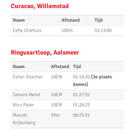
Curacao, Willemstad
6 nieuwe club records op 1 avond
Naam
Aftstand
Tijd
Uitslagen 3000m & 5000m Test
Eefje Driehuis
10Km
01:13:00
Uitslagen 12 Minuten Test (Februari 2021)
Marathon van Uithoorn 2020
Ringvaartloop, Aalsmeer
AKU 10K Tijdloop
Naam
Aftstand
Tijd
AKU Kipchoge Challenge 2020
Esher Visscher
10EM
01:19:20
(3e plaats
dames)
Uitslagen 1 maart 2020
Tamara Kwint
10EM
01:27:52
Uitslagen Bosdijkloop 2020
Nico Pater
10EM
01:28:23
Uitslagen Midwinter Marathon Apeldoorn 2020
Marcel
5Km
00:25:31
Uitslagen Uithoorns Mooiste 2020
Krijtenberg
Uithoorns Mooiste, een prachtig loopfestijn!