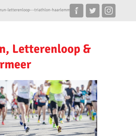
trun-letterenloop---triathlon-haarlemmermeer
n, Letterenloop &
ermeer