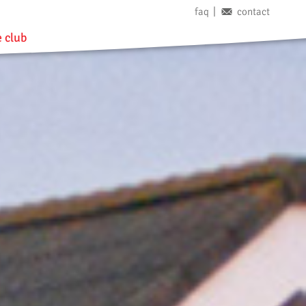
faq
contact
 club