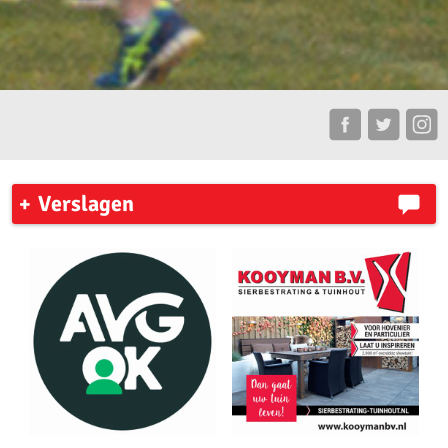
Verslagen
7 Heuvelenloop 2023
Ronde Venen Marathon 2023
New York City Marathon
Zilveren Turfloop 2023
My Road To Amsterdam