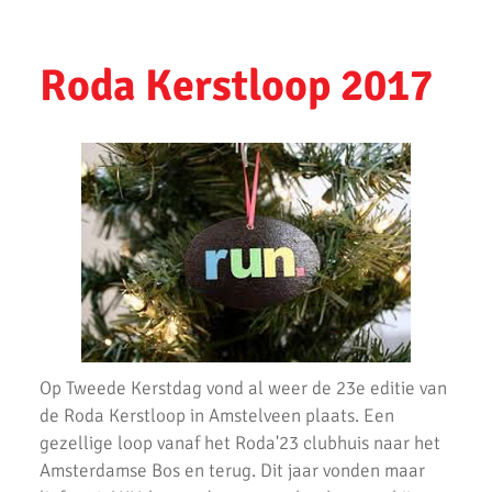
Antwerpen Marathon 2023
Sander Tuinhof geslaagd voor looptrainers examen
Roda Kerstloop 2017
Amsterdam Marathon 2023
Ronald Velten slaagt voor looptrainer examen
Bevrijdingsloop 2023
Uithoorns Mooiste de Loop 2023 weer geweldig loopfeest
Zilveren Turfloop 2022
Wijnmarathon met AKU
Uitslagen Omloop van Noordwijkerhout 2022
Op Tweede Kerstdag vond al weer de 23e editie van
Uitslagen Uithoorns Mooiste 2022
de Roda Kerstloop in Amstelveen plaats. Een
gezellige loop vanaf het Roda'23 clubhuis naar het
Uitslagen Weekend 09 April 2022
Amsterdamse Bos en terug. Dit jaar vonden maar