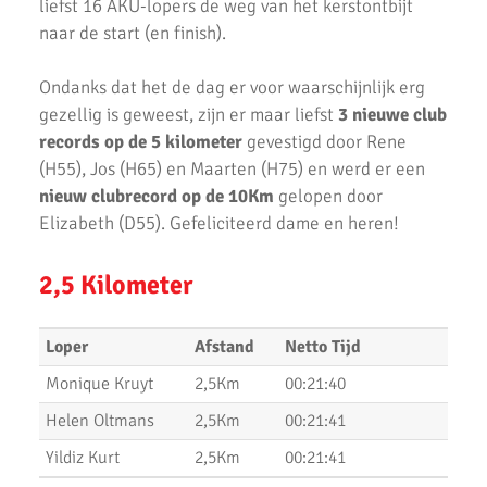
Uitslagen Weekend 2 April 2022
liefst 16 AKU-lopers de weg van het kerstontbijt
naar de start (en finish).
Uitslagen Weekend 27 Maart 2022
Ondanks dat het de dag er voor waarschijnlijk erg
Uitslagen Weekend 20 Maart 2022
gezellig is geweest, zijn er maar liefst
3
nieuwe club
AKU lopers beginnen wedstrijden weer te vinden
records op de 5 kilometer
gevestigd door Rene
(H55), Jos (H65) en Maarten (H75) en werd er een
Uitslagen 21 November 2021
nieuw clubrecord op de 10Km
gelopen door
Elizabeth (D55). Gefeliciteerd dame en heren!
Uitslagen 6 & 7 November 2021
Top Prestaties AKU op Marathon & Triathlon
2,5 Kilometer
6 nieuwe club records op 1 avond
Loper
Afstand
Netto Tijd
Uitslagen 3000m & 5000m Test
Monique Kruyt
2,5Km
00:21:40
Uitslagen 12 Minuten Test (Februari 2021)
Helen Oltmans
2,5Km
00:21:41
Marathon van Uithoorn 2020
Yildiz Kurt
2,5Km
00:21:41