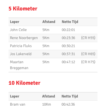
AKU 10K Tijdloop
5 Kilometer
AKU Kipchoge Challenge 2020
Uitslagen 1 maart 2020
Loper
Afstand
Netto Tijd
John Celie
5Km
00:22:01
Uitslagen Bosdijkloop 2020
Rene Noorbergen
5Km
00:23:36
(CR H55)
Uitslagen Midwinter Marathon Apeldoorn 2020
Patricia Fluks
5Km
00:30:21
Uitslagen Uithoorns Mooiste 2020
Jos Lakerveld
5Km
00:37:31
(CR H65)
Uithoorns Mooiste, een prachtig loopfestijn!
Maartan
5Km
00:47:12
(CR H75)
Breggeman
Uitslagen Weekend 17 Januari 2020
NN Halve Marathon van Egmond 2020
10 Kilometer
Nieuwjaarsloop Leiden, Z&Z-circuit
Loper
Afstand
Netto Tijd
Kerstloop 2019
Bram van
10Km
00:42:36