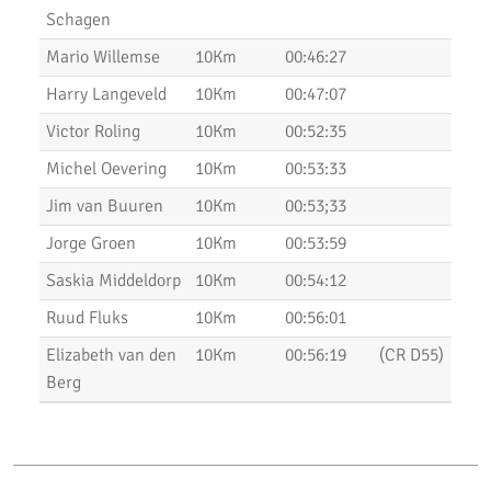
Uitslagen Weekend 15 December 2019
Schagen
Pepernoten Run 2019
Mario Willemse
10Km
00:46:27
Harry Langeveld
10Km
00:47:07
Uitslagen Weekend 15 November 2019
Victor Roling
10Km
00:52:35
Zilveren Turfloop 2019
Michel Oevering
10Km
00:53:33
Uitslagen 30e RunX Haarlem Cross Circuit
Jim van Buuren
10Km
00:53;33
Marathon Weekend 2019
Jorge Groen
10Km
00:53:59
Lopersweeked 2019
Saskia Middeldorp
10Km
00:54:12
Ruud Fluks
10Km
00:56:01
Uitslagen Weekend 11 Oktober 2019
Elizabeth van den
10Km
00:56:19
(CR D55)
Uitslagen Weekend 4 Oktober 2019
Berg
Dam tot Damloop 2019
Triathlon Alphen