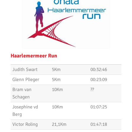
Zilveren Turfloop 2022
Wijnmarathon met AKU
Uitslagen Omloop van Noordwijkerhout 2022
Uitslagen Uithoorns Mooiste 2022
Haarlemermeer Run
Uitslagen Weekend 09 April 2022
Judith Swart
5Km
00:32:46
Uitslagen Weekend 2 April 2022
Glenn Plieger
5Km
00:23:09
Uitslagen Weekend 27 Maart 2022
Bram van
10Km
??
Uitslagen Weekend 20 Maart 2022
Schagen
AKU lopers beginnen wedstrijden weer te vinden
Josephine vd
10Km
01:07:25
Berg
Uitslagen 21 November 2021
Victor Roling
21,1Km
01:47:18
Uitslagen 6 & 7 November 2021