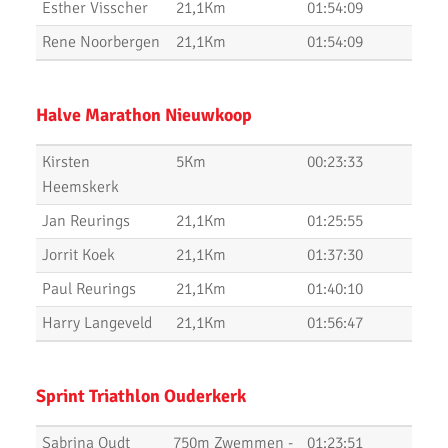
Esther Visscher
21,1Km
01:54:09
Top Prestaties AKU op Marathon & Triathlon
Rene Noorbergen
21,1Km
01:54:09
6 nieuwe club records op 1 avond
Halve Marathon Nieuwkoop
Uitslagen 3000m & 5000m Test
Uitslagen 12 Minuten Test (Februari 2021)
Kirsten
5Km
00:23:33
Heemskerk
Marathon van Uithoorn 2020
Jan Reurings
21,1Km
01:25:55
AKU 10K Tijdloop
Jorrit Koek
21,1Km
01:37:30
AKU Kipchoge Challenge 2020
Paul Reurings
21,1Km
01:40:10
Uitslagen 1 maart 2020
Harry Langeveld
21,1Km
01:56:47
Uitslagen Bosdijkloop 2020
Sprint Triathlon Ouderkerk
Uitslagen Midwinter Marathon Apeldoorn 2020
Uitslagen Uithoorns Mooiste 2020
Sabrina Oudt
750m Zwemmen -
01:23:51