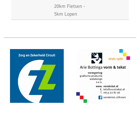
20km Fietsen -
Uithoorns Mooiste, een prachtig loopfestijn!
5km Lopen
Uitslagen Weekend 17 Januari 2020
NN Halve Marathon van Egmond 2020
Nieuwjaarsloop Leiden, Z&Z-circuit
Kerstloop 2019
Uitslagen Weekend 15 December 2019
Pepernoten Run 2019
Uitslagen Weekend 15 November 2019
Zilveren Turfloop 2019
Uitslagen 30e RunX Haarlem Cross Circuit
Marathon Weekend 2019