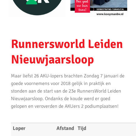
My Road To Amsterdam
Antwerpen Marathon 2023
Sander Tuinhof geslaagd voor looptrainers examen
Runnersworld Leiden
Amsterdam Marathon 2023
Nieuwjaarsloop
Ronald Velten slaagt voor looptrainer examen
Bevrijdingsloop 2023
Maar liefst 26 AKU-lopers brachten Zondag 7 januari de
Uithoorns Mooiste de Loop 2023 weer geweldig loopfeest
goede voornemens voor 2018 gelijk in praktijk en
stonden aan de start van de 23e RunnersWorld Leiden
Zilveren Turfloop 2022
Nieuwjaarsloop. Ondanks de koude werd er goed
gelopen en veroverden de AKUers 2 podiumplaatsen!
Wijnmarathon met AKU
Uitslagen Omloop van Noordwijkerhout 2022
Loper
Afstand
Tijd
Uitslagen Uithoorns Mooiste 2022