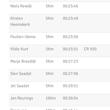
Niels Rewijk
5Km
00:23:46
Uitslagen Weekend 09 April 2022
Uitslagen Weekend 2 April 2022
Kirsten
5Km
00:23:49
Heemskerk
Uitslagen Weekend 27 Maart 2022
Paulien Idema
5Km
00:23:50
Uitslagen Weekend 20 Maart 2022
AKU lopers beginnen wedstrijden weer te vinden
Yildiz Kurt
5Km
00:23:51
CR V50
Uitslagen 21 November 2021
Marja Breedijk
5Km
00:27:23
Uitslagen 6 & 7 November 2021
Sien Saadat
5Km
00:27:56
Top Prestaties AKU op Marathon & Triathlon
Jet Saadat
5Km
00:29:51
6 nieuwe club records op 1 avond
Uitslagen 3000m & 5000m Test
Jan Reurings
10Km
00:39:54
Uitslagen 12 Minuten Test (Februari 2021)