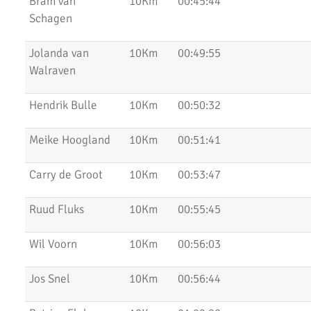
Bram van
10Km
00:45:44
Schagen
Marathon van Uithoorn 2020
AKU 10K Tijdloop
Jolanda van
10Km
00:49:55
Walraven
AKU Kipchoge Challenge 2020
Hendrik Bulle
10Km
00:50:32
Uitslagen 1 maart 2020
Uitslagen Bosdijkloop 2020
Meike Hoogland
10Km
00:51:41
Uitslagen Midwinter Marathon Apeldoorn 2020
Carry de Groot
10Km
00:53:47
Uitslagen Uithoorns Mooiste 2020
Ruud Fluks
10Km
00:55:45
Uithoorns Mooiste, een prachtig loopfestijn!
Wil Voorn
10Km
00:56:03
Uitslagen Weekend 17 Januari 2020
NN Halve Marathon van Egmond 2020
Jos Snel
10Km
00:56:44
Nieuwjaarsloop Leiden, Z&Z-circuit