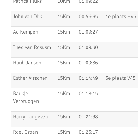
Patrica Fluks
10Km
01:09:22
Kerstloop 2019
John van Dijk
15Km
00:56:35
1e plaats H45
Uitslagen Weekend 15 December 2019
Ad Kempen
15Km
01:09:27
Pepernoten Run 2019
Theo van Rosusm
15Km
01:09:30
Uitslagen Weekend 15 November 2019
Zilveren Turfloop 2019
Huub Jansen
15Km
01:09:36
Uitslagen 30e RunX Haarlem Cross Circuit
Esther Visscher
15Km
01:14:49
3e plaats V45
Marathon Weekend 2019
Baukje
15Km
01:18:15
Lopersweeked 2019
Verbruggen
Uitslagen Weekend 11 Oktober 2019
Harry Langeveld
15Km
01:21:38
Uitslagen Weekend 4 Oktober 2019
Roel Groen
15Km
01:23:17
Dam tot Damloop 2019