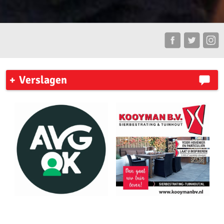
Verslagen
7 Heuvelenloop 2023
Ronde Venen Marathon 2023
New York City Marathon
Zilveren Turfloop 2023
My Road To Amsterdam
Antwerpen Marathon 2023
Sander Tuinhof geslaagd voor looptrainers examen