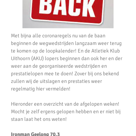
Uitslagen Weekend 20 Maart 2022
AKU lopers beginnen wedstrijden weer te vinden
Met bijna alle coronaregels nu van de baan
Uitslagen 21 November 2021
beginnen de wegwedstrijden langzaam weer terug
Uitslagen 6 & 7 November 2021
te komen op de loopkalender! En de Atletiek Klub
Uithoorn (AKU) lopers beginnen dan ook her en der
Top Prestaties AKU op Marathon & Triathlon
weer aan de georganiseerde wedstrijden en
prestatielopen mee te doen! Zover bij ons bekend
6 nieuwe club records op 1 avond
zullen wij de uitslagen en prestaties weer
Uitslagen 3000m & 5000m Test
regelmatig hier vermelden!
Uitslagen 12 Minuten Test (Februari 2021)
Hieronder een overzicht van de afgelopen weken!
Mocht je zelf ergens gelopen hebben en er niet bij
Marathon van Uithoorn 2020
staan laat het ons weten!
AKU 10K Tijdloop
Ironman Geelong 70.3