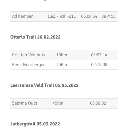
AKU Kipchoge Challenge 2020
Uitslagen 1 maart 2020
Ad Kempen
1,9Z - 90F -21L
05:08:54
8e M55
Uitslagen Bosdijkloop 2020
Uitslagen Midwinter Marathon Apeldoorn 2020
Otterlo Trail 26.02.2022
Uitslagen Uithoorns Mooiste 2020
Eric ten Veldhuis
10Km
01:07:14
Uithoorns Mooiste, een prachtig loopfestijn!
Rene Noorbergen
25Km
02:12:08
Uitslagen Weekend 17 Januari 2020
NN Halve Marathon van Egmond 2020
Leersumse Veld Trail 05.03.2022
Nieuwjaarsloop Leiden, Z&Z-circuit
Sabrina Oudt
45Km
05:39:02
Kerstloop 2019
Uitslagen Weekend 15 December 2019
Jutbergtrail 05.03.2022