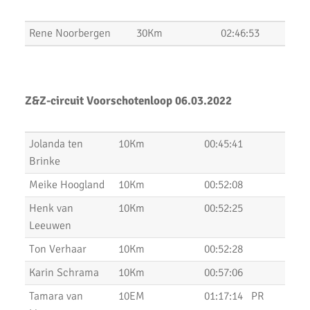
Pepernoten Run 2019
Uitslagen Weekend 15 November 2019
Rene Noorbergen
30Km
02:46:53
Zilveren Turfloop 2019
Uitslagen 30e RunX Haarlem Cross Circuit
Z&Z-circuit Voorschotenloop
06.03.2022
Marathon Weekend 2019
Lopersweeked 2019
Jolanda ten
10Km
00:45:41
Brinke
Uitslagen Weekend 11 Oktober 2019
Meike Hoogland
10Km
00:52:08
Uitslagen Weekend 4 Oktober 2019
Henk van
10Km
00:52:25
Leeuwen
Dam tot Damloop 2019
Ton Verhaar
10Km
00:52:28
Triathlon Alphen
Karin Schrama
10Km
00:57:06
Een sportieve week
Tamara van
10EM
01:17:14
PR