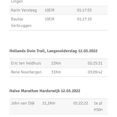
Uitslagen Weekend 6 September 2019
Lingen
Karin Versteeg
10EM
01:17:55
Uitslagen Uur van Uithoorn 2019
Baukje
10EM
01:27:10
Uitslagen Weekend 31 Augustus 2019
Verbruggen
Uitslagen Waverloop & Wilnis Dorpsloop
La Chouffe 2019
Hollands Duin Trail, Langevelderslag 12.03.2022
10 van Noordwijk 2019
Eric ten Veldhuis
22Km
02:25:31
Triathlons en Hardloopwedstrijden
Rene Noorbergen
31Km
03:09:42
Rondje Zijldemeer 2019 - Uitslagen
RopaRun 2019
Halve Marathon Harderwijk 12.03.2022
AKU doet Groningen (video impressie)
John van Dijk
21,1Km
01:22:22
1e pl
AKU doet Groningen in Estafette
H50+