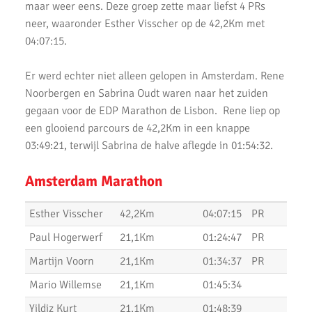
AKU lopers beginnen wedstrijden weer te vinden
maar weer eens. Deze groep zette maar liefst 4 PRs
neer, waaronder Esther Visscher op de 42,2Km met
Uitslagen 21 November 2021
04:07:15.
Uitslagen 6 & 7 November 2021
Er werd echter niet alleen gelopen in Amsterdam. Rene
Top Prestaties AKU op Marathon & Triathlon
Noorbergen en Sabrina Oudt waren naar het zuiden
gegaan voor de EDP Marathon de Lisbon. Rene liep op
6 nieuwe club records op 1 avond
een glooiend parcours de 42,2Km in een knappe
Uitslagen 3000m & 5000m Test
03:49:21, terwijl Sabrina de halve aflegde in 01:54:32.
Uitslagen 12 Minuten Test (Februari 2021)
Amsterdam Marathon
Marathon van Uithoorn 2020
Esther Visscher
42,2Km
04:07:15
PR
AKU 10K Tijdloop
Paul Hogerwerf
21,1Km
01:24:47
PR
AKU Kipchoge Challenge 2020
Martijn Voorn
21,1Km
01:34:37
PR
Mario Willemse
21,1Km
01:45:34
Uitslagen 1 maart 2020
Yildiz Kurt
21,1Km
01:48:39