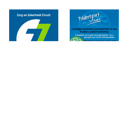
Zilveren Turfloop 2019
Uitslagen 30e RunX Haarlem Cross Circuit
Marathon Weekend 2019
Lopersweeked 2019
Uitslagen Weekend 11 Oktober 2019
Uitslagen Weekend 4 Oktober 2019
Dam tot Damloop 2019
Triathlon Alphen
Een sportieve week
Uitslagen Weekend 6 September 2019
Uitslagen Uur van Uithoorn 2019