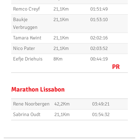
Uitslagen Bosdijkloop 2020
Remco Creyf
21,1Km
01:51:49
Uitslagen Midwinter Marathon Apeldoorn 2020
Baukje
21,1Km
01:53:10
Uitslagen Uithoorns Mooiste 2020
Verbruggen
Tamara Kwint
21,1Km
02:02:16
Uithoorns Mooiste, een prachtig loopfestijn!
Nico Pater
21,1Km
02:03:52
Uitslagen Weekend 17 Januari 2020
Eefje Driehuis
8Km
00:44:19
NN Halve Marathon van Egmond 2020
PR
Nieuwjaarsloop Leiden, Z&Z-circuit
Marathon Lissabon
Kerstloop 2019
Uitslagen Weekend 15 December 2019
Rene Noorbergen
42,2Km
03:49:21
Sabrina Oudt
21,1Km
01:54:32
Pepernoten Run 2019
Uitslagen Weekend 15 November 2019