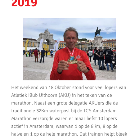
2019
Ronald Velten slaagt voor looptrainer examen
Bevrijdingsloop 2023
Uithoorns Mooiste de Loop 2023 weer geweldig loopfeest
Zilveren Turfloop 2022
Wijnmarathon met AKU
Uitslagen Omloop van Noordwijkerhout 2022
Uitslagen Uithoorns Mooiste 2022
Het weekend van 18 Oktober stond voor veel lopers van
Uitslagen Weekend 09 April 2022
Atletiek Klub Uithoorn (AKU) in het teken van de
Uitslagen Weekend 2 April 2022
marathon. Naast een grote delegatie AKUers die de
traditionele 32Km waterpost bij de TCS Amsterdam
Uitslagen Weekend 27 Maart 2022
Marathon verzorgde waren er maar liefst 10 lopers
actief in Amsterdam, waarvan 1 op de 8Km, 8 op de
Uitslagen Weekend 20 Maart 2022
halve en 1 op de hele marathon. Dat trainen helpt bleek